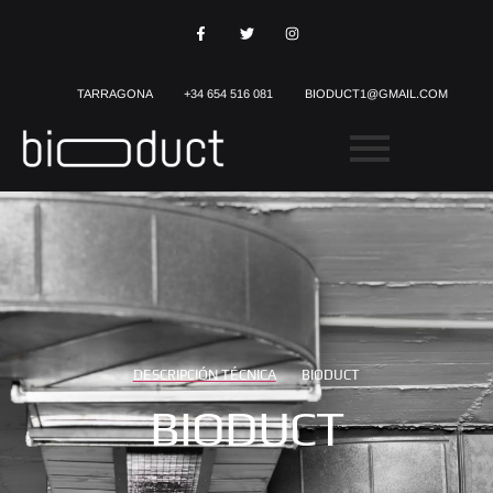
TARRAGONA
+34 654 516 081
BIODUCT1@GMAIL.COM
DESCRIPCIÓN TÉCNICA
BIODUCT
BIODUCT