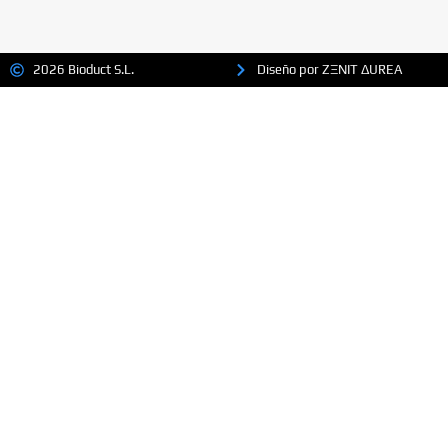
2026 Bioduct S.L.
Diseño por ZΞNIT ΔUREA